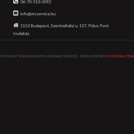
06-70-310-3092
info@mcservice.hu
1152 Budapest, Szentmihályi u. 137. Pólus Pont
Irodaház
COPYRIGHT © 2020 MASTER COMPANY SERVICE - DEVELOPED BY
IT HOSTING TEA